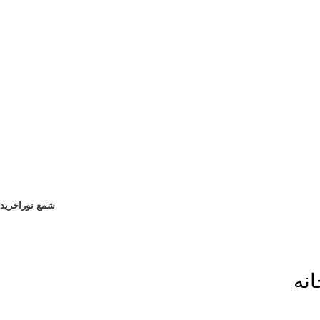
شمع نورا
خرید
نه