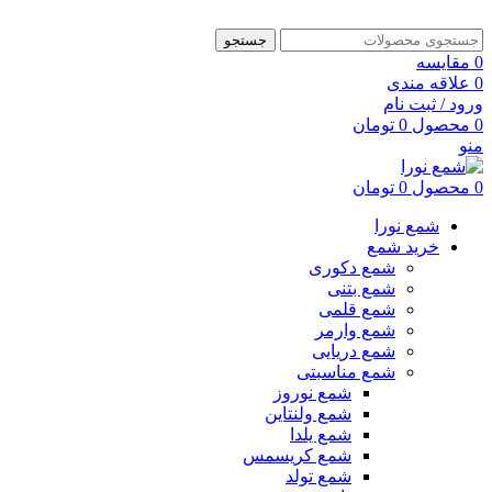
جستجو
0
مقایسه
0
علاقه مندی
ورود / ثبت نام
0
محصول
0
تومان
منو
0
محصول
0
تومان
شمع نورا
خرید شمع
شمع دکوری
شمع بتنی
شمع قلمی
شمع وارمر
شمع دریایی
شمع مناسبتی
شمع نوروز
شمع ولنتاین
شمع یلدا
شمع کریسمس
شمع تولد