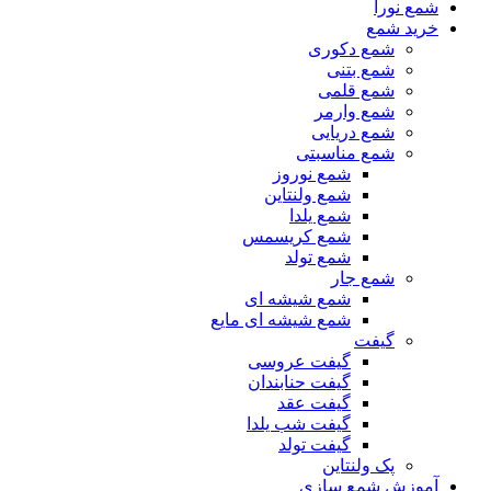
شمع نورا
خرید شمع
شمع دکوری
شمع بتنی
شمع قلمی
شمع وارمر
شمع دریایی
شمع مناسبتی
شمع نوروز
شمع ولنتاین
شمع یلدا
شمع کریسمس
شمع تولد
شمع جار
شمع شیشه ای
شمع شیشه ای مایع
گیفت
گیفت عروسی
گیفت حنابندان
گیفت عقد
گیفت شب یلدا
گیفت تولد
پک ولنتاین
آموزش شمع سازی