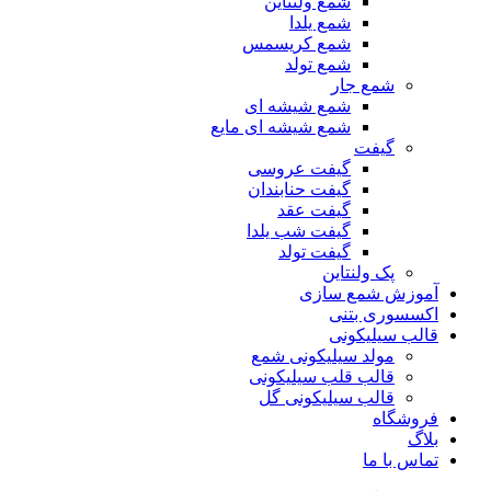
شمع ولنتاین
شمع یلدا
شمع کریسمس
شمع تولد
شمع جار
شمع شیشه ای
شمع شیشه ای مایع
گیفت
گیفت عروسی
گیفت حنابندان
گیفت عقد
گیفت شب یلدا
گیفت تولد
پک ولنتاین
آموزش شمع سازی
اکسسوری بتنی
قالب سیلیکونی
مولد سیلیکونی شمع
قالب قلب سیلیکونی
قالب سیلیکونی گل
فروشگاه
بلاگ
تماس با ما