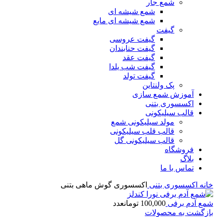
شمع جار
شمع شیشه ای
شمع شیشه ای مایع
گیفت
گیفت عروسی
گیفت حنابندان
گیفت عقد
گیفت شب یلدا
گیفت تولد
پک ولنتاین
آموزش شمع سازی
اکسسوری بتنی
قالب سیلیکونی
مولد سیلیکونی شمع
قالب قلب سیلیکونی
قالب سیلیکونی گل
فروشگاه
بلاگ
تماس با ما
خانه
اکسسوری بتنی
اکسسوری گوش ماهی بتنی
شمع آدم برفی
100,000
تومان
عدد
بازگشت به محصولات