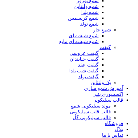
شمع نوروز
شمع ولنتاین
شمع یلدا
شمع کریسمس
شمع تولد
شمع جار
شمع شیشه ای
شمع شیشه ای مایع
گیفت
گیفت عروسی
گیفت حنابندان
گیفت عقد
گیفت شب یلدا
گیفت تولد
پک ولنتاین
آموزش شمع سازی
اکسسوری بتنی
قالب سیلیکونی
مولد سیلیکونی شمع
قالب قلب سیلیکونی
قالب سیلیکونی گل
فروشگاه
بلاگ
تماس با ما