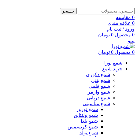
جستجو
0
مقایسه
0
علاقه مندی
ورود / ثبت نام
0
محصول
0
تومان
منو
0
محصول
0
تومان
شمع نورا
خرید شمع
شمع دکوری
شمع بتنی
شمع قلمی
شمع وارمر
شمع دریایی
شمع مناسبتی
شمع نوروز
شمع ولنتاین
شمع یلدا
شمع کریسمس
شمع تولد