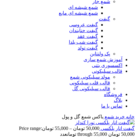
شمع جار
شمع شیشه ای
شمع شیشه ای مایع
گیفت
گیفت عروسی
گیفت حنابندان
گیفت عقد
گیفت شب یلدا
گیفت تولد
پک ولنتاین
آموزش شمع سازی
اکسسوری بتنی
قالب سیلیکونی
مولد سیلیکونی شمع
قالب قلب سیلیکونی
قالب سیلیکونی گل
فروشگاه
بلاگ
تماس با ما
خانه
خرید شمع
باکس شمع گل و پول
گیفت انار پلکسی
50,000
تومان
–
55,000
تومان
Price range:
50,000 تومان through 55,000 تومان
عدد