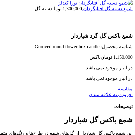
شمع دسته گل آفتابگردان
1,300,000
تومان
دسته گل
اتمام موجودی
شمع باکس گل گرد شیاردار
شناسه محصول:
Grooved round flower box candle
1,150,000
تومان
باکس
در انبار موجود نمی باشد
در انبار موجود نمی باشد
مقایسه
افزودن به علاقه مندی
توضیحات
شمع باکس گل شیاردار
این شمع باکس گل شیاردار از گل‌های شمع در طرح‌ها و رنگ‌های مت