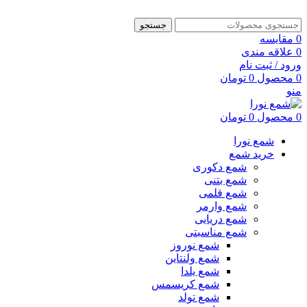
جستجو
0
مقایسه
0
علاقه مندی
ورود / ثبت نام
0
محصول
0
تومان
منو
0
محصول
0
تومان
شمع نورا
خرید شمع
شمع دکوری
شمع بتنی
شمع قلمی
شمع وارمر
شمع دریایی
شمع مناسبتی
شمع نوروز
شمع ولنتاین
شمع یلدا
شمع کریسمس
شمع تولد