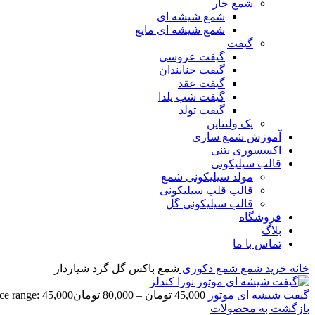
شمع جار
شمع شیشه ای
شمع شیشه ای مایع
گیفت
گیفت عروسی
گیفت حنابندان
گیفت عقد
گیفت شب یلدا
گیفت تولد
پک ولنتاین
آموزش شمع سازی
اکسسوری بتنی
قالب سیلیکونی
مولد سیلیکونی شمع
قالب قلب سیلیکونی
قالب سیلیکونی گل
فروشگاه
بلاگ
تماس با ما
خانه
خرید شمع
شمع دکوری
شمع باکس گل گرد شیاردار
گیفت شیشه ای موتور
45,000
تومان
–
80,000
تومان
Price range: 45,000 تومان hrough 80,000
بازگشت به محصولات