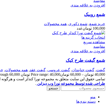
مقایسه
افزودن به علاقه مندی
شمع روبیک
خرید شمع
,
شمع دکوری
,
همه محصولات
100,000
تومان
عدد
انتخاب گزینه ها
مشاهده سریع
مقایسه
افزودن به علاقه مندی
شمع گیفت طرح کیک
گیفت
,
گیفت حنابندان
,
گیفت عروسی
,
گیفت عقد
,
همه محصولات
,
خر
40,000
تومان
–
60,000
تومان
Price range: 40,000 تومان through 60,000 تومان
تمامی حقوق این سایت متعلق به مجموعه نورا کندلز است و هرگونه است
طراحی شده توسط مجموعه نورا وب دیزاین
.
جستجو
منو
دسته بندی‌ها