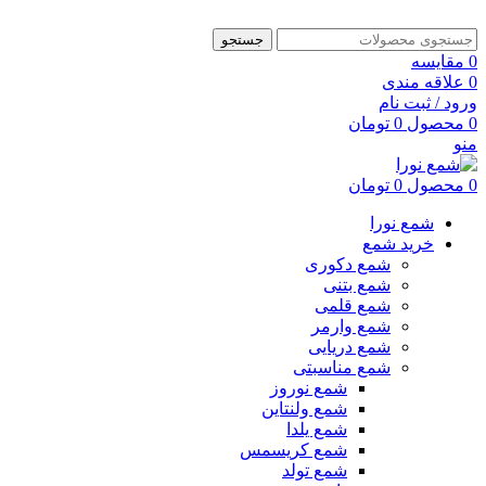
جستجو
0
مقایسه
0
علاقه مندی
ورود / ثبت نام
0
محصول
0
تومان
منو
0
محصول
0
تومان
شمع نورا
خرید شمع
شمع دکوری
شمع بتنی
شمع قلمی
شمع وارمر
شمع دریایی
شمع مناسبتی
شمع نوروز
شمع ولنتاین
شمع یلدا
شمع کریسمس
شمع تولد