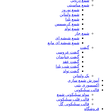
شمع دریایی
شمع مناسبتی
شمع نوروز
شمع ولنتاین
شمع یلدا
شمع کریسمس
شمع تولد
شمع جار
شمع شیشه ای
شمع شیشه ای مایع
گیفت
گیفت عروسی
گیفت حنابندان
گیفت عقد
گیفت شب یلدا
گیفت تولد
پک ولنتاین
آموزش شمع سازی
اکسسوری بتنی
قالب سیلیکونی
مولد سیلیکونی شمع
قالب قلب سیلیکونی
قالب سیلیکونی گل
فروشگاه