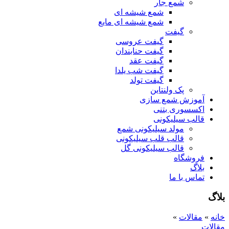
شمع جار
شمع شیشه ای
شمع شیشه ای مایع
گیفت
گیفت عروسی
گیفت حنابندان
گیفت عقد
گیفت شب یلدا
گیفت تولد
پک ولنتاین
آموزش شمع سازی
اکسسوری بتنی
قالب سیلیکونی
مولد سیلیکونی شمع
قالب قلب سیلیکونی
قالب سیلیکونی گل
فروشگاه
بلاگ
تماس با ما
بلاگ
خانه
»
مقالات
»
مقالات