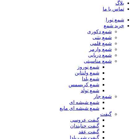
بلاگ
تماس با ما
شمع نورا
خرید شمع
شمع دکوری
شمع بتنی
شمع قلمی
شمع وارمر
شمع دریایی
شمع مناسبتی
شمع نوروز
شمع ولنتاین
شمع یلدا
شمع کریسمس
شمع تولد
شمع جار
شمع شیشه ای
شمع شیشه ای مایع
گیفت
گیفت عروسی
گیفت حنابندان
گیفت عقد
گیفت شب یلدا