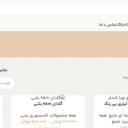
ه
بلاگ
تماس با ما
نما
 لیتری بی رنگ
گلدان h&m بتنی
 ای مایع
,
همه
همه محصولات
,
اکسسوری بتنی
رید شمع
160,000
تومان
–
500,000
تومان
ومان
ست سه تایی