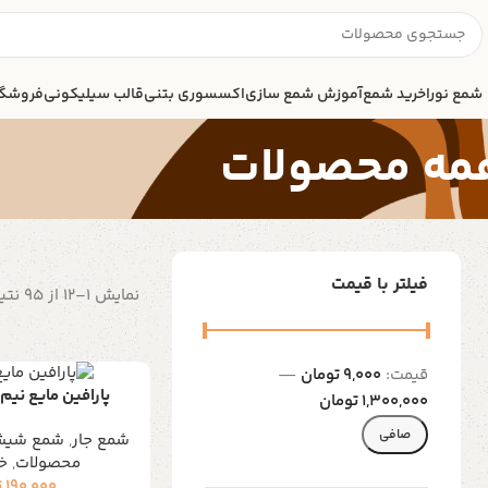
شمع نورا
خرید شمع
آموزش شمع سازی
اکسسوری بتنی
قالب سیلیکونی
فروشگا
مه محصولات
فیلتر با قیمت
نمایش 1–12 از 95 نتیجه
قيمت:
9,000 تومان
—
پارافین مایع نیم
1,300,000 تومان
صافی
شمع جار
,
شمع شیشه
محصولات
,
خ
190,000
ت