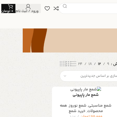
ورود / ثبت نام
0
تومان
یش
9
12
18
24
شمع مار پاپیونی
شمع مناسبتی
,
شمع نوروز
,
همه
محصولات
,
خرید شمع
115,000
تومان
عدد