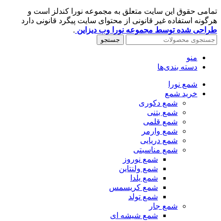
تمامی حقوق این سایت متعلق به مجموعه نورا کندلز است و
هرگونه استفاده غیر قانونی از محتوای سایت پیگرد قانونی دارد
طراحی شده توسط مجموعه نورا وب دیزاین
.
جستجو
منو
دسته بندی‌ها
شمع نورا
خرید شمع
شمع دکوری
شمع بتنی
شمع قلمی
شمع وارمر
شمع دریایی
شمع مناسبتی
شمع نوروز
شمع ولنتاین
شمع یلدا
شمع کریسمس
شمع تولد
شمع جار
شمع شیشه ای