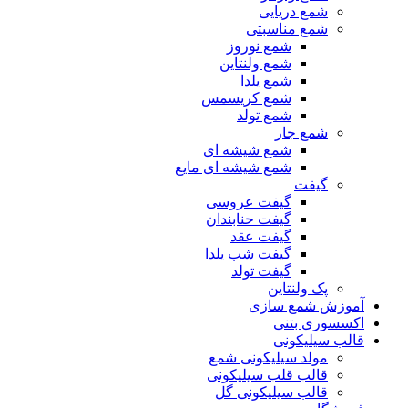
شمع دریایی
شمع مناسبتی
شمع نوروز
شمع ولنتاین
شمع یلدا
شمع کریسمس
شمع تولد
شمع جار
شمع شیشه ای
شمع شیشه ای مایع
گیفت
گیفت عروسی
گیفت حنابندان
گیفت عقد
گیفت شب یلدا
گیفت تولد
پک ولنتاین
آموزش شمع سازی
اکسسوری بتنی
قالب سیلیکونی
مولد سیلیکونی شمع
قالب قلب سیلیکونی
قالب سیلیکونی گل