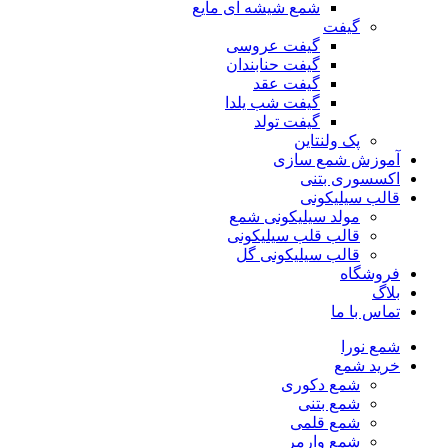
شمع شیشه ای مایع
گیفت
گیفت عروسی
گیفت حنابندان
گیفت عقد
گیفت شب یلدا
گیفت تولد
پک ولنتاین
آموزش شمع سازی
اکسسوری بتنی
قالب سیلیکونی
مولد سیلیکونی شمع
قالب قلب سیلیکونی
قالب سیلیکونی گل
فروشگاه
بلاگ
تماس با ما
شمع نورا
خرید شمع
شمع دکوری
شمع بتنی
شمع قلمی
شمع وارمر