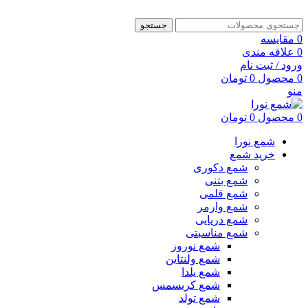
جستجو
0
مقایسه
0
علاقه مندی
ورود / ثبت نام
0
محصول
0
تومان
منو
0
محصول
0
تومان
شمع نورا
خرید شمع
شمع دکوری
شمع بتنی
شمع قلمی
شمع وارمر
شمع دریایی
شمع مناسبتی
شمع نوروز
شمع ولنتاین
شمع یلدا
شمع کریسمس
شمع تولد