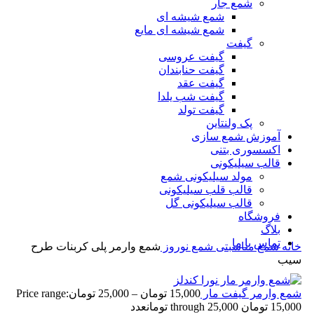
شمع جار
شمع شیشه ای
شمع شیشه ای مایع
گیفت
گیفت عروسی
گیفت حنابندان
گیفت عقد
گیفت شب یلدا
گیفت تولد
پک ولنتاین
آموزش شمع سازی
اکسسوری بتنی
قالب سیلیکونی
مولد سیلیکونی شمع
قالب قلب سیلیکونی
قالب سیلیکونی گل
فروشگاه
بلاگ
تماس با ما
خانه
شمع مناسبتی
شمع نوروز
شمع وارمر پلی کربنات طرح
سیب
شمع وارمر گیفت مار
15,000
تومان
–
25,000
تومان
Price range:
15,000 تومان through 25,000 تومان
عدد