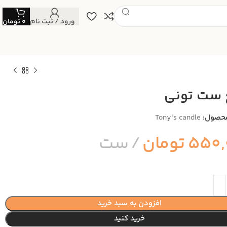
ورود / ثبت نام
0
تومان
ست تونی
حصول:
Tony's candle
550,
تومان
ست
افزودن به سبد خرید
خرید کنید