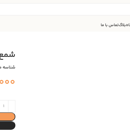
ه
بلاگ
تماس با ما
شمع 
شناسه م
000