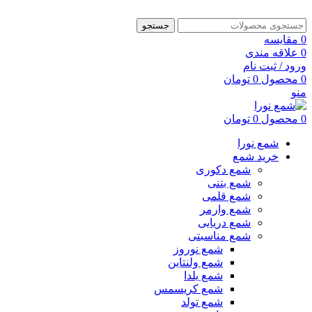
جستجو
0
مقایسه
0
علاقه مندی
ورود / ثبت نام
0
محصول
0
تومان
منو
0
محصول
0
تومان
شمع نورا
خرید شمع
شمع دکوری
شمع بتنی
شمع قلمی
شمع وارمر
شمع دریایی
شمع مناسبتی
شمع نوروز
شمع ولنتاین
شمع یلدا
شمع کریسمس
شمع تولد