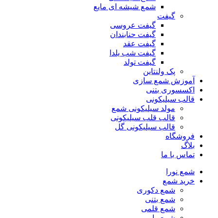
شمع شیشه ای مایع
گیفت
گیفت عروسی
گیفت حنابندان
گیفت عقد
گیفت شب یلدا
گیفت تولد
پک ولنتاین
آموزش شمع سازی
اکسسوری بتنی
قالب سیلیکونی
مولد سیلیکونی شمع
قالب قلب سیلیکونی
قالب سیلیکونی گل
فروشگاه
بلاگ
تماس با ما
شمع نورا
خرید شمع
شمع دکوری
شمع بتنی
شمع قلمی
شمع وارمر