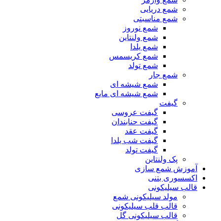
شمع دریایی
شمع مناسبتی
شمع نوروز
شمع ولنتاین
شمع یلدا
شمع کریسمس
شمع تولد
شمع جار
شمع شیشه ای
شمع شیشه ای مایع
گیفت
گیفت عروسی
گیفت حنابندان
گیفت عقد
گیفت شب یلدا
گیفت تولد
پک ولنتاین
آموزش شمع سازی
اکسسوری بتنی
قالب سیلیکونی
مولد سیلیکونی شمع
قالب قلب سیلیکونی
قالب سیلیکونی گل