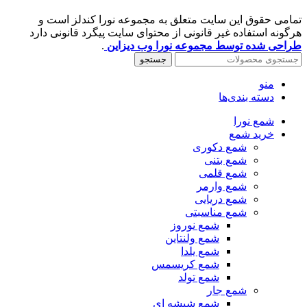
تمامی حقوق این سایت متعلق به مجموعه نورا کندلز است و
هرگونه استفاده غیر قانونی از محتوای سایت پیگرد قانونی دارد
طراحی شده توسط مجموعه نورا وب دیزاین
.
جستجو
منو
دسته بندی‌ها
شمع نورا
خرید شمع
شمع دکوری
شمع بتنی
شمع قلمی
شمع وارمر
شمع دریایی
شمع مناسبتی
شمع نوروز
شمع ولنتاین
شمع یلدا
شمع کریسمس
شمع تولد
شمع جار
شمع شیشه ای