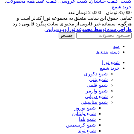
گیفت
,
گیفت حنابندان
,
گیفت عروسی
,
گیفت عقد
,
همه محصولات
,
خرید شمع
Price
35,000
تومان
–
55,000
تومان
عدد
range:
تمامی حقوق این سایت متعلق به مجموعه نورا کندلز است و
35,000 تومان
هرگونه استفاده غیر قانونی از محتوای سایت پیگرد قانونی دارد
through
طراحی شده توسط مجموعه نورا وب دیزاین
.
55,000 تومان
جستجو
منو
دسته بندی‌ها
شمع نورا
خرید شمع
شمع دکوری
شمع بتنی
شمع قلمی
شمع وارمر
شمع دریایی
شمع مناسبتی
شمع نوروز
شمع ولنتاین
شمع یلدا
شمع کریسمس
شمع تولد