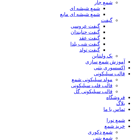
شمع جار
شمع شیشه ای
شمع شیشه ای مایع
گیفت
گیفت عروسی
گیفت حنابندان
گیفت عقد
گیفت شب یلدا
گیفت تولد
پک ولنتاین
آموزش شمع سازی
اکسسوری بتنی
قالب سیلیکونی
مولد سیلیکونی شمع
قالب قلب سیلیکونی
قالب سیلیکونی گل
فروشگاه
بلاگ
تماس با ما
شمع نورا
خرید شمع
شمع دکوری
شمع بتنی