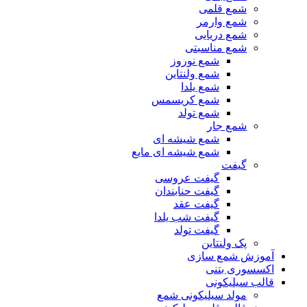
شمع قلمی
شمع وارمر
شمع دریایی
شمع مناسبتی
شمع نوروز
شمع ولنتاین
شمع یلدا
شمع کریسمس
شمع تولد
شمع جار
شمع شیشه ای
شمع شیشه ای مایع
گیفت
گیفت عروسی
گیفت حنابندان
گیفت عقد
گیفت شب یلدا
گیفت تولد
پک ولنتاین
آموزش شمع سازی
اکسسوری بتنی
قالب سیلیکونی
مولد سیلیکونی شمع