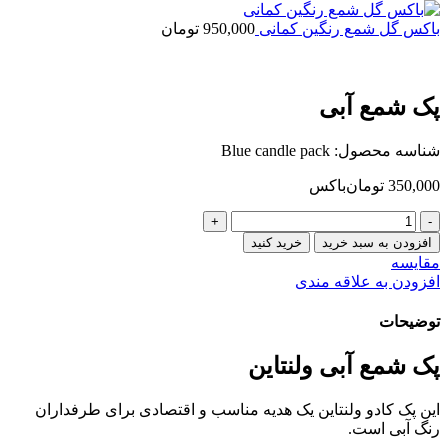
50,000 تومان
through
باکس گل شمع رنگین کمانی
950,000
تومان
55,000 تومان
پک شمع آبی
شناسه محصول:
Blue candle pack
350,000
تومان
باکس
پک
شمع
افزودن به سبد خرید
خرید کنید
آبی
مقایسه
عدد
افزودن به علاقه مندی
توضیحات
پک شمع آبی ولنتاین
این پک کادو ولنتاین یک هدیه مناسب و اقتصادی برای طرفداران
رنگ آبی است.