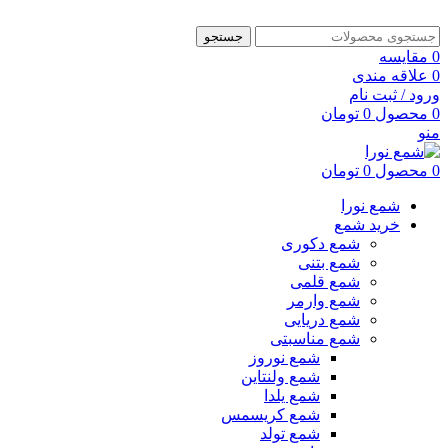
جستجو
0
مقایسه
0
علاقه مندی
ورود / ثبت نام
0
محصول
0
تومان
منو
0
محصول
0
تومان
شمع نورا
خرید شمع
شمع دکوری
شمع بتنی
شمع قلمی
شمع وارمر
شمع دریایی
شمع مناسبتی
شمع نوروز
شمع ولنتاین
شمع یلدا
شمع کریسمس
شمع تولد