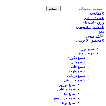
جستجو
0
مقایسه
0
علاقه مندی
ورود / ثبت نام
0
محصول
0
تومان
منو
0
محصول
0
تومان
شمع نورا
خرید شمع
شمع دکوری
شمع بتنی
شمع قلمی
شمع وارمر
شمع دریایی
شمع مناسبتی
شمع نوروز
شمع ولنتاین
شمع یلدا
شمع کریسمس
شمع تولد