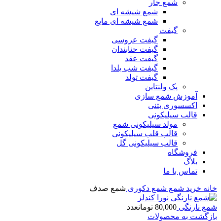
شمع جار
شمع شیشه ای
شمع شیشه ای مایع
گیفت
گیفت عروسی
گیفت حنابندان
گیفت عقد
گیفت شب یلدا
گیفت تولد
پک ولنتاین
آموزش شمع سازی
اکسسوری بتنی
قالب سیلیکونی
مولد سیلیکونی شمع
قالب قلب سیلیکونی
قالب سیلیکونی گل
فروشگاه
بلاگ
تماس با ما
خانه
خرید شمع
شمع دکوری
شمع صدف
شمع نارنگی
80,000
تومان
عدد
بازگشت به محصولات